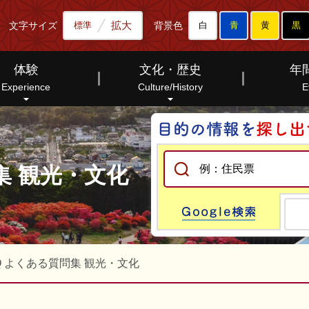
拡大
文字サイズ
背景色
標準
白
青
黄
黒
体験
文化・歴史
年
Experience
Culture/History
E
集 観光・文化
Go
Q よくある質問集 観光・文化