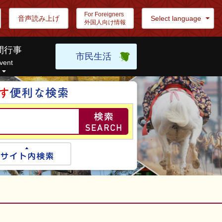
For Foreigners
音声読み上げ
Select language
外国人向け情報
間行事
市民生活
vent
目的の情報を探し
ogle検索
サイト内検索