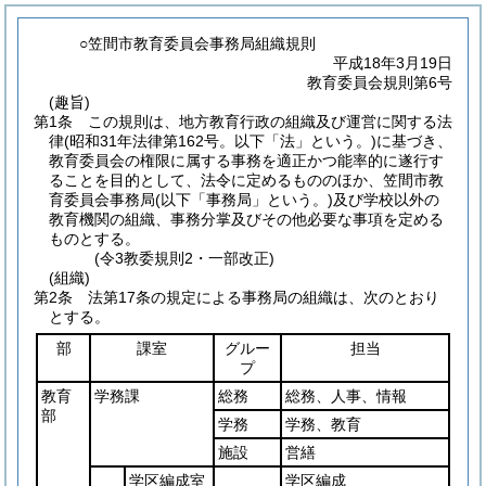
○笠間市教育委員会事務局組織規則
平成18年3月19日
教育委員会規則第6号
(趣旨)
第1条
この規則は、地方教育行政の組織及び運営に関する法
律
(昭和31年法律第162号。以下「法」という。)
に基づき、
教育委員会の権限に属する事務を適正かつ能率的に遂行す
ることを目的として、法令に定めるもののほか、笠間市教
育委員会事務局
(以下「事務局」という。)
及び学校以外の
教育機関の組織、事務分掌及びその他必要な事項を定める
ものとする。
(令3教委規則2・一部改正)
(組織)
第2条
法第17条の規定による事務局の組織は、次のとおり
とする。
部
課室
グルー
担当
プ
教育
学務課
総務
総務、人事、情報
部
学務
学務、教育
施設
営繕
学区編成室
学区編成