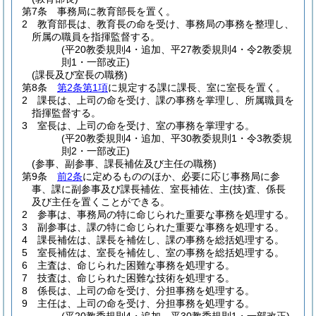
第7条
事務局に教育部長を置く。
2
教育部長は、教育長の命を受け、事務局の事務を整理し、
所属の職員を指揮監督する。
(平20教委規則4・追加、平27教委規則4・令2教委規
則1・一部改正)
(課長及び室長の職務)
第8条
第2条第1項
に規定する課に課長、室に室長を置く。
2
課長は、上司の命を受け、課の事務を掌理し、所属職員を
指揮監督する。
3
室長は、上司の命を受け、室の事務を掌理する。
(平20教委規則4・追加、平30教委規則1・令3教委規
則2・一部改正)
(参事、副参事、課長補佐及び主任の職務)
第9条
前2条
に定めるもののほか、必要に応じ事務局に参
事、課に副参事及び課長補佐、室長補佐、主
(技)
査、係長
及び主任を置くことができる。
2
参事は、事務局の特に命じられた重要な事務を処理する。
3
副参事は、課の特に命じられた重要な事務を処理する。
4
課長補佐は、課長を補佐し、課の事務を総括処理する。
5
室長補佐は、室長を補佐し、室の事務を総括処理する。
6
主査は、命じられた困難な事務を処理する。
7
技査は、命じられた困難な技術を処理する。
8
係長は、上司の命を受け、分担事務を処理する。
9
主任は、上司の命を受け、分担事務を処理する。