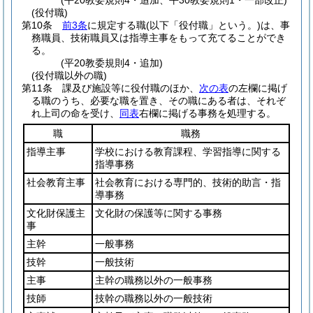
(平20教委規則4・追加、平30教委規則1・一部改正)
(役付職)
第10条
前3条
に規定する職
(以下「役付職」という。)
は、事
務職員、技術職員又は指導主事をもって充てることができ
る。
(平20教委規則4・追加)
(役付職以外の職)
第11条
課及び施設等に役付職のほか、
次の表
の左欄に掲げ
る職のうち、必要な職を置き、その職にある者は、それぞ
れ上司の命を受け、
同表
右欄に掲げる事務を処理する。
職
職務
指導主事
学校における教育課程、学習指導に関する
指導事務
社会教育主事
社会教育における専門的、技術的助言・指
導事務
文化財保護主
文化財の保護等に関する事務
事
主幹
一般事務
技幹
一般技術
主事
主幹の職務以外の一般事務
技師
技幹の職務以外の一般技術