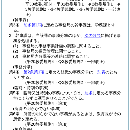
平30教委規則4・平31教委規則1・令2教委規則1・令
3教委規則2・令4教委規則1・令7教委規則2・一部改
正)
(幹事課)
第3条
前条第1項
に定める事務局の幹事課は、学務課とす
る。
2
幹事課は、当該課の事務分掌のほか、
次の各号
に掲げる事
務を処理する。
(1)
事務局の事務事業計画の調整に関すること。
(2)
事務局の運営管理に関すること。
(3)
事務局内各課等の連絡に関すること。
(平20教委規則4・令3教委規則2・一部改正)
(事務分掌)
第4条
第2条第1項
に定める組織の事務分掌は、
別表
のとお
りとする。
(平20教委規則4・令3教委規則2・一部改正)
(臨時・特別の事務)
第5条
臨時又は特別の事務については、
前条
に定める事務分
掌によらずに処理させることができる。
(平20教委規則4・追加)
(所管の明らかでない事務)
第6条
所管の明らかでない事務があるときは、教育長がその
所管を定める。
(平20教委規則4・追加)
(教育部長)