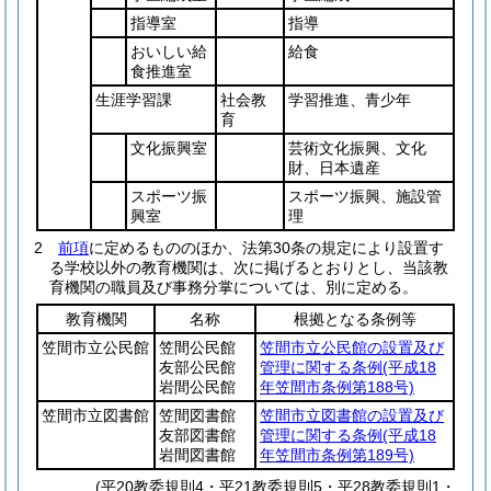
指導室
指導
おいしい給
給食
食推進室
生涯学習課
社会教
学習推進、青少年
育
文化振興室
芸術文化振興、文化
財、日本遺産
スポーツ振
スポーツ振興、施設管
興室
理
2
前項
に定めるもののほか、法第30条の規定により設置す
る学校以外の教育機関は、次に掲げるとおりとし、当該教
育機関の職員及び事務分掌については、別に定める。
教育機関
名称
根拠となる条例等
笠間市立公民館
笠間公民館
笠間市立公民館の設置及び
友部公民館
管理に関する条例
(平成18
岩間公民館
年笠間市条例第188号)
笠間市立図書館
笠間図書館
笠間市立図書館の設置及び
友部図書館
管理に関する条例
(平成18
岩間図書館
年笠間市条例第189号)
(平20教委規則4・平21教委規則5・平28教委規則1・