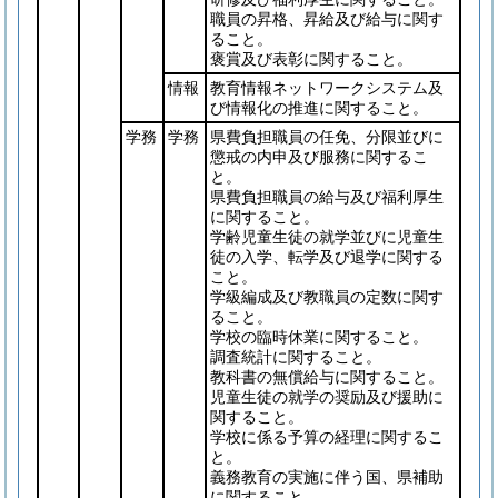
職員の昇格、昇給及び給与に関す
ること。
褒賞及び表彰に関すること。
情報
教育情報ネットワークシステム及
び情報化の推進に関すること。
学務
学務
県費負担職員の任免、分限並びに
懲戒の内申及び服務に関するこ
と。
県費負担職員の給与及び福利厚生
に関すること。
学齢児童生徒の就学並びに児童生
徒の入学、転学及び退学に関する
こと。
学級編成及び教職員の定数に関す
ること。
学校の臨時休業に関すること。
調査統計に関すること。
教科書の無償給与に関すること。
児童生徒の就学の奨励及び援助に
関すること。
学校に係る予算の経理に関するこ
と。
義務教育の実施に伴う国、県補助
に関すること。