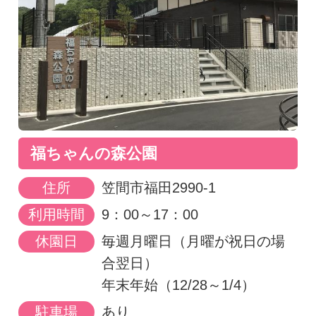
福ちゃんの森公園
住所
笠間市福田2990-1
利用時間
9：00～17：00
休園日
毎週月曜日（月曜が祝日の場
合翌日）
年末年始（12/28～1/4）
駐車場
あり