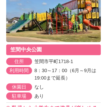
笠間中央公園
住所
笠間市平町1718-1
利用時間
8：30～17：00（6月～9月は
19:00まで延長）
休園日
なし
駐車場
あり