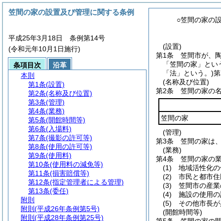
笠間の家の設置及び管理に関する条例
○笠間の家の
平成25年3月18日 条例第14号
(設置)
(令和元年10月1日施行)
第1条
笠間市が、
「笠間の家」とい
条項目次
沿革
「法」という。)
第
本則
(名称及び位置)
第1条
(設置)
第2条
笠間の家の
第2条
(名称及び位置)
第3条
(管理)
第4条
(業務)
笠間の家
第5条
(開館時間等)
第6条
(入場料)
(管理)
第7条
(撮影の許可等)
第3条
笠間の家は
第8条
(使用の許可等)
(業務)
第9条
(使用料)
第4条
笠間の家の
第10条
(使用料の減免等)
(1)
地域活性化の
第11条
(損害賠償等)
(2)
市民と都市住
第12条
(指定管理者による管理)
(3)
笠間市の産業
第13条
(委任)
(4)
施設の使用の
附則
(5)
その他市長が
附則
(平成26年条例第5号)
(開館時間等)
附則
(平成28年条例第25号)