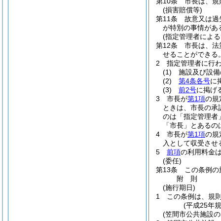
第10条
市長は、規
(損害賠償等)
第11条
故意又は過
が特別の事情があ
(指定管理者による
第12条
市長は、法
せることができる
2
指定管理者に行
(1)
施設及び設備
(2)
第4条各号
に
(3)
前2号
に掲げ
3
市長が
第1項
の規
ときは、市長の承
のは「指定管理者
「市長」とあるの
4
市長が
第1項
の規
入として収受させ
5
前項
の利用料金
(委任)
第13条
この条例の
附
則
(施行期日)
1
この条例は、規
(平成25年
(笠間市公共施設