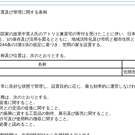
設置及び管理に関する条例
陶芸家の故里中英人氏のアトリエ兼居宅の寄付を受けたことに伴い、日
う。)
の保存及び活用を図るとともに、地域活性化及び市民と都市住民と
244条の2第1項の規定に基づき、笠間の家を設置する。
名称及び位置は、次のとおりとする。
名称
笠間市
、常に良好な状態で管理し、設置目的に応じ、最も効率的に運営しなけ
業務は、次のとおりとする。
促進に関すること。
民との交流の促進に関すること。
の振興に資する工芸品の制作、展示及び販売に関すること。
許可及び使用料の徴収に関すること。
必要と認めること。