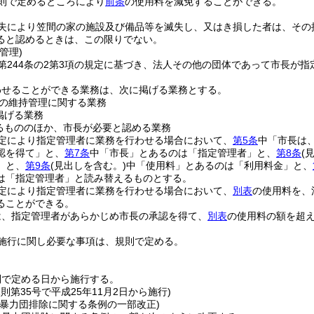
則で定めるところにより
前条
の使用料を減免することができる。
失により笠間の家の施設及び備品等を滅失し、又はき損した者は、その
ると認めるときは、この限りでない。
管理)
第244条の2第3項の規定に基づき、法人その他の団体であって市長が指
。
わせることができる業務は、次に掲げる業務とする。
の維持管理に関する業務
掲げる業務
るもののほか、市長が必要と認める業務
定により指定管理者に業務を行わせる場合において、
第5条
中「市長は
認を得て」と、
第7条
中「市長」とあるのは「指定管理者」と、
第8条
(
」と、
第9条
(見出しを含む。)
中「使用料」とあるのは「利用料金」と、
は「指定管理者」と読み替えるものとする。
定により指定管理者に業務を行わせる場合において、
別表
の使用料を、
ることができる。
は、指定管理者があらかじめ市長の承認を得て、
別表
の使用料の額を超
施行に関し必要な事項は、規則で定める。
則で定める日から施行する。
規則第35号で平成25年11月2日から施行)
の暴力団排除に関する条例の一部改正)