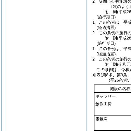
2
笠間市公共施設
〔次のよう
附
則
(平成2
(施行期日)
1
この条例は、平成
(経過措置)
2
この条例の施行
附
則
(平成2
(施行期日)
1
この条例は、平成
(経過措置)
2
この条例の施行
附
則
(令和
この条例は、令和
別表
(第8条、第9条、
(平26条例
施設の名称
ギャラリー
創作工房
電気窯