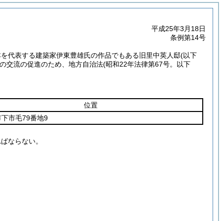
平成25年3月18日
条例第14号
本を代表する建築家伊東豊雄氏の作品でもある旧里中英人邸
(以下
の交流の促進のため、地方自治法
(昭和22年法律第67号。以下
位置
下市毛79番地9
ればならない。