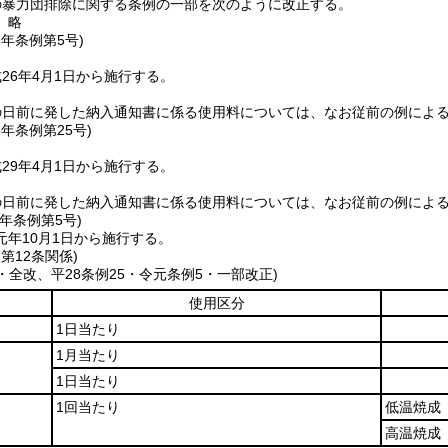
の暴力団排除に関する条例の一部を次のように改正する。
〕略
6年
条例第5号)
26年4月1日から施行する。
の日前に発した納入通知書に係る使用料については、なお従前の例によ
8年
条例第25号)
29年4月1日から施行する。
の日前に発した納入通知書に係る使用料については、なお従前の例によ
元年
条例第5号)
元年10月1日から施行する。
第12条関係)
5・全改、平28条例25・令元条例5・一部改正)
使用区分
1日当たり
1月当たり
1日当たり
1回当たり
低温焼成
高温焼成