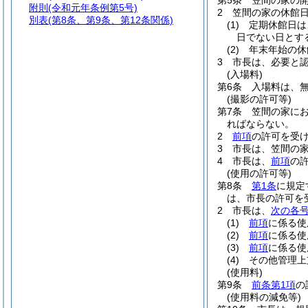
第5条
笠間の家の開
附則
(令和元年条例第5号)
2
笠間の家の休館
別表
(第8条、第9条、第12条関係)
(1)
定期休館日は
日でない日とす
(2)
年末年始の休
3
市長は、必要と
(入場料)
第6条
入場料は、
(撮影の許可等)
第7条
笠間の家に
ればならない。
2
前項
の許可を受
3
市長は、笠間の
4
市長は、
前項
の
(使用の許可等)
第8条
第1条
に規定
は、市長の許可を
2
市長は、
次の各
(1)
前項
に係る使
(2)
前項
に係る使
(3)
前項
に係る使
(4)
その他管理上
(使用料)
第9条
前条第1項
の
(使用料の減免等)