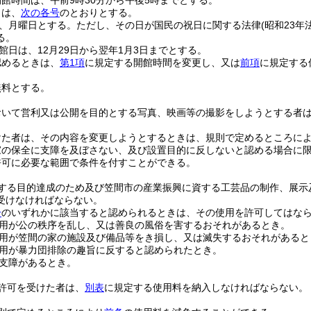
館時間は、午前9時30分から午後5時までとする。
日は、
次の各号
のとおりとする。
、月曜日とする。
ただし、その日が国民の祝日に関する法律
(昭和23年
る。
館日は、12月29日から翌年1月3日までとする。
認めるときは、
第1項
に規定する開館時間を変更し、又は
前項
に規定する
無料とする。
おいて営利又は公開を目的とする写真、映画等の撮影をしようとする者
けた者は、その内容を変更しようとするときは、規則で定めるところに
家の保全に支障を及ぼさない、及び設置目的に反しないと認める場合に
許可に必要な範囲で条件を付すことができる。
する目的達成のため及び笠間市の産業振興に資する工芸品の制作、展示
受けなければならない。
号
のいずれかに該当すると認められるときは、その使用を許可してはな
用が公の秩序を乱し、又は善良の風俗を害するおそれがあるとき。
用が笠間の家の施設及び備品等をき損し、又は滅失するおそれがあると
用が暴力団排除の趣旨に反すると認められたとき。
支障があるとき。
許可を受けた者は、
別表
に規定する使用料を納入しなければならない。