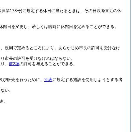
法律第178号)
に規定する休日に当たるときは、その日以降直近の休
休館日を変更し、若しくは臨時に休館日を定めることができる。
は、規則で定めるところにより、あらかじめ市長の許可を受けなけ
より市長の許可を受けなければならない。
限り、
前2項
の許可を与えることができる。
及び販売を行うために、
別表
に規定する施設を使用しようとする者
らない。
き。