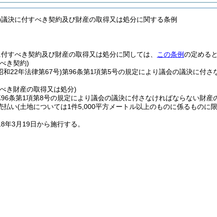
の議決に付すべき契約及び財産の取得又は処分に関する条例
に付すべき契約及び財産の取得又は処分に関しては、
この条例
の定める
べき契約)
昭和22年法律第67号)
第96条第1項第5号の規定により議会の議決に付さ
すべき財産の取得又は処分)
96条第1項第8号の規定により議会の議決に付さなければならない財産の
売払い
(土地については1件5,000平方メートル以上のものに係るものに限
18年3月19日から施行する。