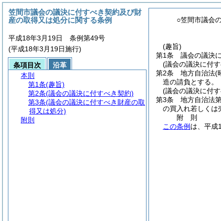
笠間市議会の議決に付すべき契約及び財
産の取得又は処分に関する条例
○笠間市議会
平成18年3月19日 条例第49号
(趣旨)
(平成18年3月19日施行)
第1条
議会の議決
(議会の議決に付す
条項目次
沿革
第2条
地方自治法
(
本則
造の請負とする。
第1条
(趣旨)
(議会の議決に付
第2条
(議会の議決に付すべき契約)
第3条
地方自治法第
第3条
(議会の議決に付すべき財産の取
の買入れ若しくは
得又は処分)
附
則
附則
この条例
は、平成