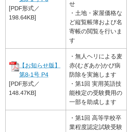
せ
[PDF形式／
・土地・家屋価格な
198.64KB]
ど縦覧帳簿および名
寄帳の閲覧を行いま
す
・
無人ヘリによる麦
【お知らせ版】
赤(むぎあか)かび病
第8-1号 P4
防除を実施します
[PDF形式／
・第1回 実用英語技
148.47KB]
能検定の受験費用の
一部を助成します
・
第1回 高等学校卒
業程度認定試験受験