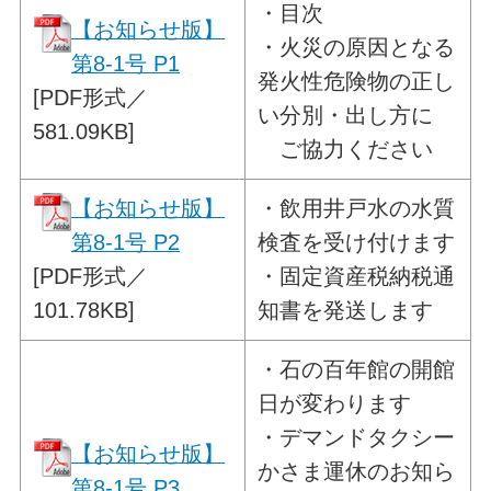
・目次
【お知らせ版】
・
火災の原因となる
第8-1号 P1
発火性危険物の
正し
[PDF形式／
い分別・出し方に
581.09KB]
ご協力ください
【お知らせ版】
・
飲用井戸水の水質
第8-1号 P2
検査を受け付けます
[PDF形式／
・固定資産税納税通
101.78KB]
知書を発送します
・
石の百年館の開館
日が変わります
・デマンドタクシー
【お知らせ版】
かさま運休のお知ら
第8-1号 P3