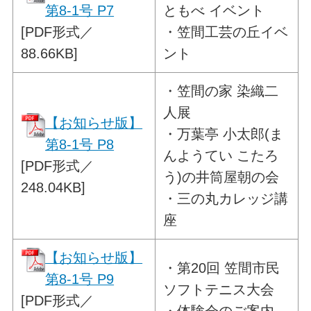
第8-1号 P7
ともべ イベント
[PDF形式／
・笠間工芸の丘イベ
88.66KB]
ント
・
笠間の家 染織二
人展
【お知らせ版】
・万葉亭 小太郎(ま
第8-1号 P8
んようてい こたろ
[PDF形式／
う)の井筒屋朝の会
248.04KB]
・三の丸カレッジ講
座
【お知らせ版】
・
第20回 笠間市民
第8-1号 P9
ソフトテニス大会
[PDF形式／