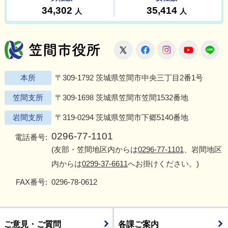
笠間市役所
X
Facebook
Instagram
Youtu
L
本所
〒309-1792 茨城県笠間市中央三丁目2番1号
笠間支所
〒309-1698 茨城県笠間市笠間1532番地
岩間支所
〒319-0294 茨城県笠間市下郷5140番地
0296-77-1101
電話番号:
(友部・笠間地区内からは
0296-77-1101
、岩間地区
内からは
0299-37-6611
へお掛けください。)
FAX番号:
0296-78-0612
ご意見・ご質問
各課ご案内