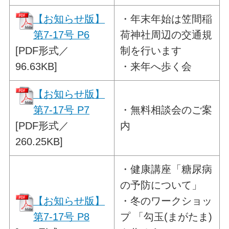
【お知らせ版】
・
年末年始は笠間稲
第7-17号 P6
荷神社周辺の交通規
[PDF形式／
制を
行います
96.63KB]
・来年へ歩く会
【お知らせ版】
第7-17号 P7
・
無料相談会のご案
[PDF形式／
内
260.25KB]
・
健康講座「糖尿病
の予防について」
【お知らせ版】
・冬のワークショッ
第7-17号 P8
プ 「勾玉(まがたま)