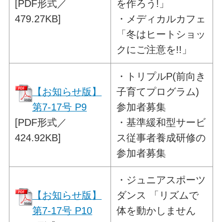
[PDF形式／
を作ろう!」
479.27KB]
・メディカルカフェ
「冬はヒートショッ
クにご注意を!!」
・
トリプルP(前向き
【お知らせ版】
子育てプログラム)
第7-17号 P9
参加者募集
[PDF形式／
・基準緩和型サービ
424.92KB]
ス従事者養成研修の
参加者募集
・
ジュニアスポーツ
【お知らせ版】
ダンス
「リズムで
第7-17号 P10
体を動かしません