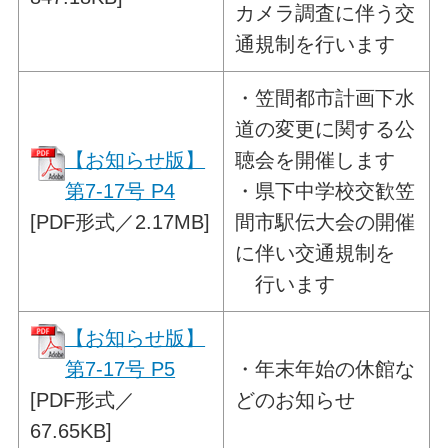
カメラ調査に伴う交
通規制を行います
・
笠間都市計画下水
道の変更に関する
公
【お知らせ版】
聴会を開催します
第7-17号 P4
・県下中学校交歓笠
[PDF形式／2.17MB]
間市駅伝大会の開催
に伴い交通規制を
行います
【お知らせ版】
第7-17号 P5
・
年末年始の休館な
[PDF形式／
どのお知らせ
67.65KB]