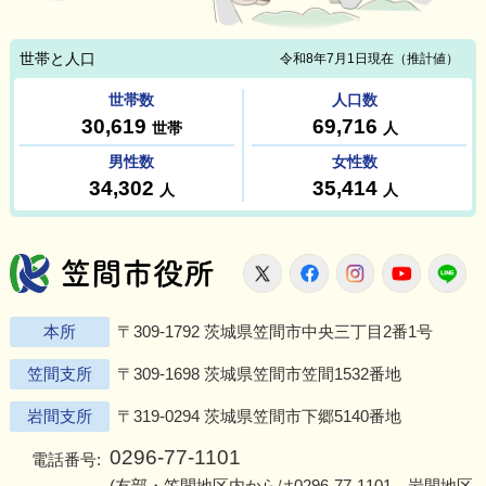
笠間市役所
X
Facebook
Instagram
Youtu
L
本所
〒309-1792 茨城県笠間市中央三丁目2番1号
笠間支所
〒309-1698 茨城県笠間市笠間1532番地
岩間支所
〒319-0294 茨城県笠間市下郷5140番地
0296-77-1101
電話番号:
(友部・笠間地区内からは
0296-77-1101
、岩間地区