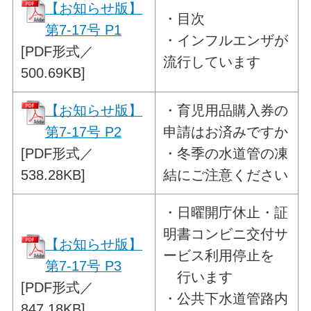
【お知らせ版】
・目次
第7-17号 P1
・
インフルエンザが
[PDF形式／
流行しています
500.69KB]
【お知らせ版】
・
育児用品購入券の
第7-17号 P2
申請はお済みですか
[PDF形式／
・冬季の水道管の凍
538.28KB]
結にご注意ください
・
日曜開庁休止・証
明書コンビニ交付サ
【お知らせ版】
ービス利用停止を
第7-17号 P3
行います
[PDF形式／
・公共下水道管路内
847.18KB]