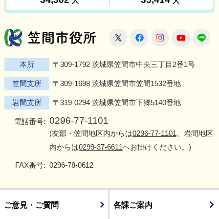
笠間市役所
X
Facebook
Instagram
Youtu
L
本所
〒309-1792 茨城県笠間市中央三丁目2番1号
笠間支所
〒309-1698 茨城県笠間市笠間1532番地
岩間支所
〒319-0294 茨城県笠間市下郷5140番地
0296-77-1101
電話番号:
(友部・笠間地区内からは
0296-77-1101
、岩間地区
内からは
0299-37-6611
へお掛けください。)
FAX番号:
0296-78-0612
ご意見・ご質問
各課ご案内