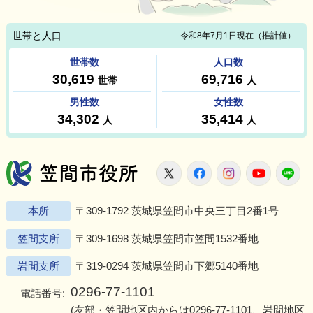
笠間市役所
X
Facebook
Instagram
Youtu
L
本所
〒309-1792 茨城県笠間市中央三丁目2番1号
笠間支所
〒309-1698 茨城県笠間市笠間1532番地
岩間支所
〒319-0294 茨城県笠間市下郷5140番地
0296-77-1101
電話番号:
(友部・笠間地区内からは
0296-77-1101
、岩間地区