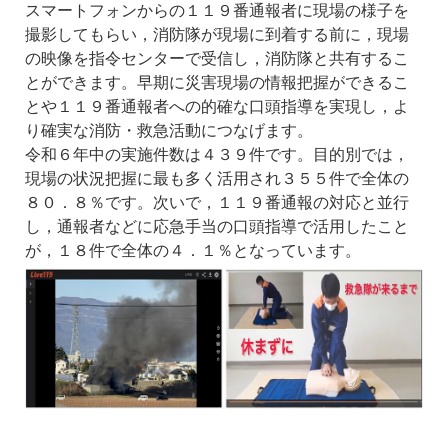
スマートフォンからの１１９番通報者に現場の様子を
撮影してもらい，消防隊が現場に到着する前に，現場
の映像を指令センターで受信し，消防隊と共有するこ
とができます。早期に災害現場の情報把握ができるこ
とや１１９番通報者への的確な口頭指導を実現し，よ
り確実な消防・救急活動につなげます。
令和６年中の実施件数は４３９件です。目的別では，
現場の状況把握に最も多く活用され３５５件で全体の
８０．８％です。次いで，１１９番通報の対応と並行
し，通報者などに応急手当の口頭指導で活用したこと
が，１８件で全体の４．１％となっています。