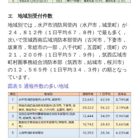
エ 地域別受付件数
地域別では，水戸市消防局管内（水戸市，城里町）が
２４，８１２件（１日平均６７．８件）で最も多く，
次いで茨城西南広域消防本部管内（古河市，下妻市，
坂東市，常総市の一部，八千代町，五霞町，境町）の
２１，２００件（１日平均５７．９件），筑西広域市
町村圏事務組合消防本部（筑西市，結城市，桜川市）
の１２，５６５件（１日平均３４．３件）の順となっ
ています。
図表５ 通報件数の多い地域