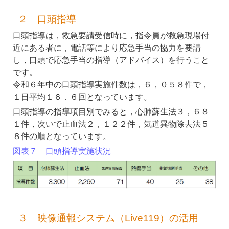
２ 口頭指導
口頭指導は，救急要請受信時に，指令員が救急現場付
近にある者に，電話等により応急手当の協力を要請
し，口頭で応急手当の指導（アドバイス）を行うこと
です。
令和６年中の口頭指導実施件数は，６，０５８件で，
１日平均１６．６回となっています。
口頭指導の指導項目別でみると，心肺蘇生法３，６８
１件，次いで止血法２，１２２件，気道異物除去法５
８件の順となっています。
図表７ 口頭指導実施状況
３ 映像通報システム（Live119）の活用