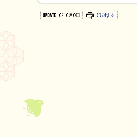
0年0月0日
印刷する