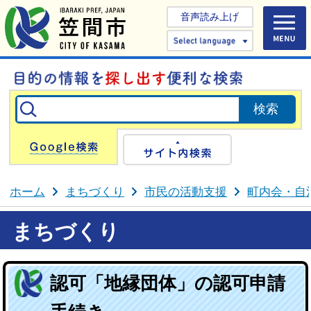
音声読み上げ
Select 
Google検索
サイト内検
ホーム
まちづくり
市民の活動支援
町内会・自
まちづくり
認可「地縁団体」の認可申請