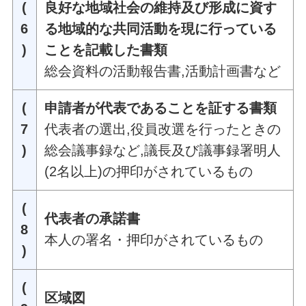
(
良好な地域社会の維持及び形成に資す
6
る地域的な共同活動を現に行っている
)
ことを記載した書類
総会資料の活動報告書,活動計画書など
(
申請者が代表であることを証する書類
7
代表者の選出,役員改選を行ったときの
)
総会議事録など,議長及び議事録署明人
(2名以上)の押印がされているもの
(
代表者の承諾書
8
本人の署名・押印がされているもの
)
(
区域図