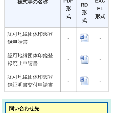
PDF
EXC
様式等の名称
RD
形
EL
形
式
形式
式
認可地縁団体印鑑登
-
-
録申請書
認可地縁団体印鑑登
-
-
録廃止申請書
認可地縁団体印鑑登
-
-
録証明書交付申請書
問い合わせ先