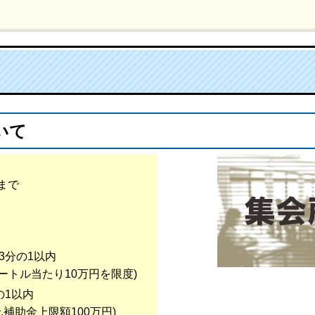
いて
まで
3分の1以内
メートル当たり10万円を限度)
の1以内
,補助金上限額100万円)