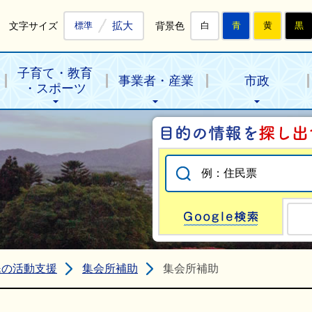
拡大
文字サイズ
背景色
標準
白
青
黄
黒
子育て・教育
事業者・産業
市政
・スポーツ
Go
民の活動支援
集会所補助
集会所補助