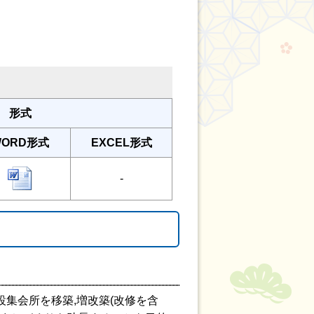
形式
WORD形式
EXCEL形式
-
設集会所を移築,増改築(改修を含