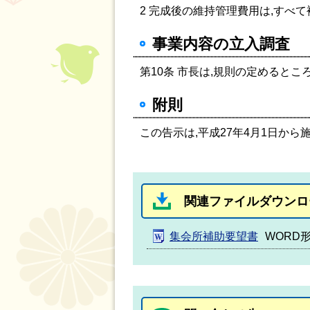
2 完成後の維持管理費用は,すべ
事業内容の立入調査
第10条 市長は,規則の定めると
附則
この告示は,平成27年4月1日から
関連ファイルダウンロ
集会所補助要望書
WORD形