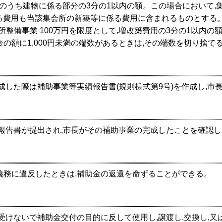
のうち建物に係る部分の3分の1以内の額。この場合において,
係る費用も当該集会所の新築等に係る費用に含まれるものとする
会所整備事業 100万円を限度として,増改築費用の3分の1以内の
金の額に1,000円未満の端数があるときは,その端数を切り捨て
完成した際は補助事業等実績報告書(規則様式第9号)を作成し,
績報告書が提出され,市長がその補助事業の完成したことを確認
義務に違反したときは,補助金の返還を命ずることができる。
を受けないで補助金交付の目的に反して使用し,譲渡し,交換し,