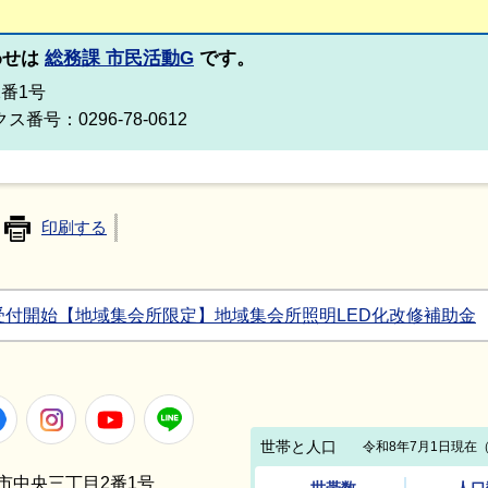
わせは
総務課 市民活動G
です。
2番1号
ス番号：0296-78-0612
印刷する
請受付開始【地域集会所限定】地域集会所照明LED化改修補助金
Facebook
Instagram
Youtube
LINE
笠間市中央三丁目2番1号