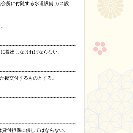
集会所に付随する水道設備,ガス設
。
額
る。
市長に提出しなければならない。
した後交付するものとする。
又は貸付担保に供してはならない。