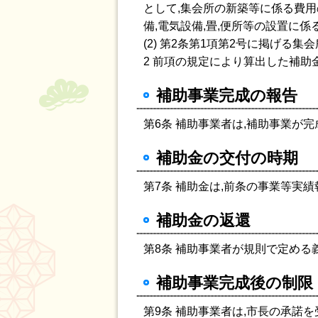
として,集会所の新築等に係る費用
備,電気設備,畳,便所等の設置に
(2) 第2条第1項第2号に掲げる集
2 前項の規定により算出した補助
補助事業完成の報告
第6条 補助事業者は,補助事業が
補助金の交付の時期
第7条 補助金は,前条の事業等実
補助金の返還
第8条 補助事業者が規則で定める
補助事業完成後の制限
第9条 補助事業者は,市長の承諾