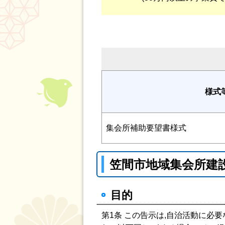
様式
集会所補助要望書様式
笠間市地域集会所建
目的
第1条 この告示は,自治活動に必