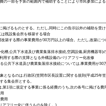
経費の一部を予算の範囲内で補助することにより市民参加によ
次に掲げるものとする。ただし,同時にこの告示以外の補助を受
築又は既設集会所を移築する場合
所を増改築する際の事業費用が30万円以上の場合。ただし,改築に
浄化槽,公共下水道及び農業集落排水接続,空調設備,厨房機器等)
を利用する際の支障となる外構設備のバリアフリー化改修
係る公共下水道及び農業集落排水接続については,事業費用が30
象となるのは,行政区(笠間市区長設置に関する規則(平成25年笠
存する集会所とする。
は,第1項に規定する事業に係る経費のうち,次の各号に掲げる
費用
る費用
,バリアフリー化に伴うものを除く。)