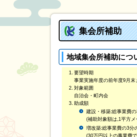
集会所補助
地域集会所補助につ
要望時期
事業実施年度の前年度9月末
対象範囲
自治会・町内会
助成額
建設・移築:総事業費の
(補助対象額は,1平方
増改築:総事業費の3分
(30万円以上の事業費で