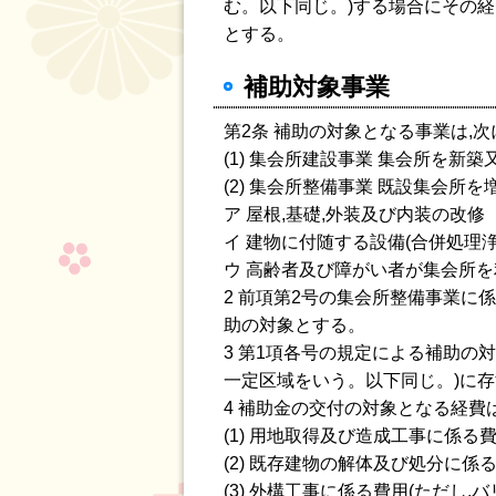
む。以下同じ。)する場合にその
とする。
補助対象事業
第2条 補助の対象となる事業は,
(1) 集会所建設事業 集会所を新
(2) 集会所整備事業 既設集会
ア 屋根,基礎,外装及び内装の改修
イ 建物に付随する設備(合併処理
ウ 高齢者及び障がい者が集会所
2 前項第2号の集会所整備事業に
助の対象とする。
3 第1項各号の規定による補助の対
一定区域をいう。以下同じ。)に
4 補助金の交付の対象となる経費
(1) 用地取得及び造成工事に係る
(2) 既存建物の解体及び処分に係
(3) 外構工事に係る費用(ただし