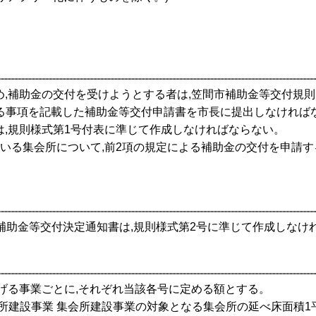
め,補助金の交付を受けようとする者は,笠間市補助金等交付規則(
める事項を記載した補助金等交付申請書を市長に提出しなければ
は,規則様式第1号付表に準じて作成しなければならない。
ている集会所について,前2項の規定による補助金の交付を申請す
る補助金等交付決定通知書は,規則様式第2号に準じて作成しなけ
掲げる事業ごとに,それぞれ当該各号に定める額とする。
る集会所建設事業 集会所建設事業の対象となる集会所の延べ床面積