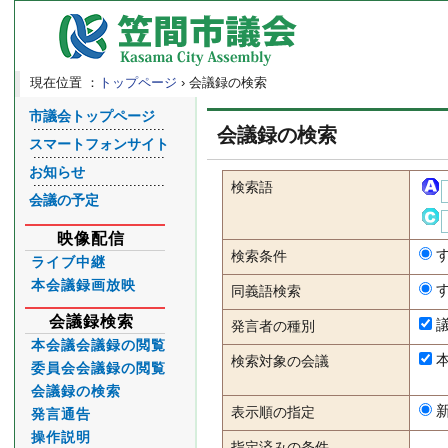
現在位置 ：
トップページ
› 会議録の検索
市議会トップページ
会議録の検索
スマートフォンサイト
お知らせ
検索語
会議の予定
映像配信
検索条件
ライブ中継
本会議録画放映
同義語検索
会議録検索
発言者の種別
本会議会議録の閲覧
検索対象の会議
委員会会議録の閲覧
会議録の検索
表示順の指定
発言通告
操作説明
指定済みの条件