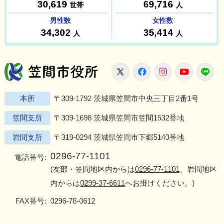
笠間市役所
X
Facebook
Instagram
Youtu
L
本所
〒309-1792 茨城県笠間市中央三丁目2番1号
笠間支所
〒309-1698 茨城県笠間市笠間1532番地
岩間支所
〒319-0294 茨城県笠間市下郷5140番地
0296-77-1101
電話番号:
(友部・笠間地区内からは
0296-77-1101
、岩間地区
内からは
0299-37-6611
へお掛けください。)
FAX番号:
0296-78-0612