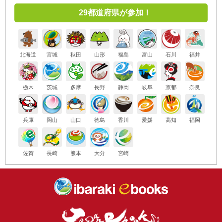
29都道府県が参加！
北海道
宮城
秋田
山形
福島
富山
石川
福井
栃木
茨城
多摩
長野
静岡
岐阜
京都
奈良
兵庫
岡山
山口
徳島
香川
愛媛
高知
福岡
佐賀
長崎
熊本
大分
宮崎