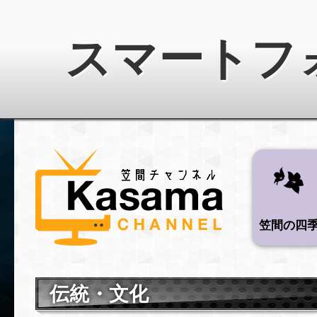
スマートフ
笠間チャンネルホ
笠間の四
伝統・文化