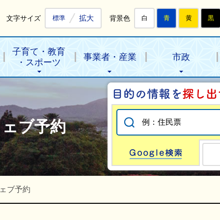
拡大
文字サイズ
背景色
標準
白
青
黄
黒
子育て・教育
事業者・産業
市政
・スポーツ
ウェブ予約
Go
ェブ予約