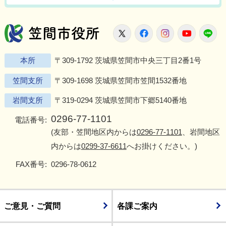
笠間市役所
X
Facebook
Instagram
Youtu
L
本所
〒309-1792 茨城県笠間市中央三丁目2番1号
笠間支所
〒309-1698 茨城県笠間市笠間1532番地
岩間支所
〒319-0294 茨城県笠間市下郷5140番地
0296-77-1101
電話番号:
(友部・笠間地区内からは
0296-77-1101
、岩間地区
内からは
0299-37-6611
へお掛けください。)
FAX番号:
0296-78-0612
ご意見・ご質問
各課ご案内