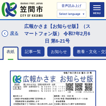
音声読み上げ
Select 
広報かさま【お知らせ版】（ス
戻る
マートフォン版） 令和7年2月6
日 第6-21号
表紙
記事一覧
お知らせ
教養・文化・交