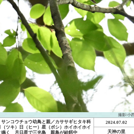
撮影/小
サンコウチョウ幼鳥と親／カササギヒタキ科
2024.07.02
月（ツキ）日（ヒー）星（ボシ）ホイホイホイ
天神の里
と鳴く 月日星で三光鳥 親鳥が給餌中