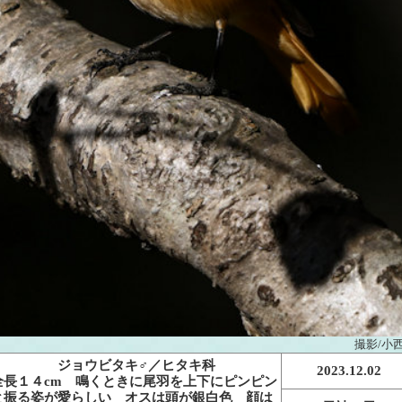
撮影/小
ジョウビタキ♂／ヒタキ科
2023.12.02
全長１４cm 鳴くときに尾羽を上下にピンピン
と振る姿が愛らしい オスは頭が銀白色 顔は