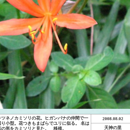
キツネノカミソリの花。ヒガンバナの仲間で一
2008.08.02
回り小型。花つきもまばらでユリに似る。 名は
天神の里
葉の形をカミソリと見た。 移殖。