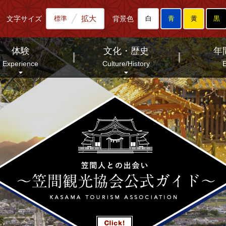
拡大
文字サイズ
背景色
標準
白
青
黄
黒
体験
文化・歴史
年
Experience
Culture/History
E