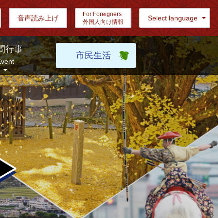
For Foreigners
音声読み上げ
Select language
外国人向け情報
間行事
市民生活
vent
笠間観光協会公式ガイド