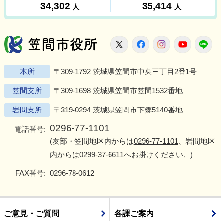
笠間市役所
X
Facebook
Instagram
Youtu
L
本所
〒309-1792 茨城県笠間市中央三丁目2番1号
笠間支所
〒309-1698 茨城県笠間市笠間1532番地
岩間支所
〒319-0294 茨城県笠間市下郷5140番地
0296-77-1101
電話番号:
(友部・笠間地区内からは
0296-77-1101
、岩間地区
内からは
0299-37-6611
へお掛けください。)
FAX番号:
0296-78-0612
ご意見・ご質問
各課ご案内