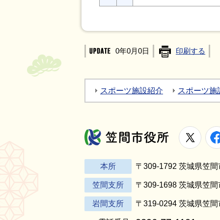
0年0月0日
印刷する
スポーツ施設紹介
スポーツ施
X
笠間市役所
本所
〒309-1792 茨城県
笠間支所
〒309-1698 茨城県笠
岩間支所
〒319-0294 茨城県笠