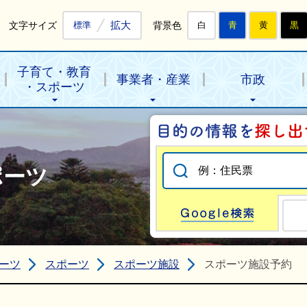
拡大
文字サイズ
背景色
標準
白
青
黄
黒
子育て・教育
事業者・産業
市政
・スポーツ
ポーツ
Go
ーツ
スポーツ
スポーツ施設
スポーツ施設予約