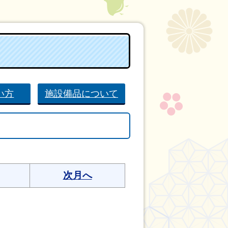
い方
施設備品について
次月へ