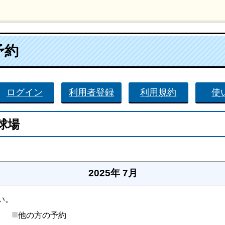
予約
ログイン
利用者登録
利用規約
使
球場
2025年 7月
い。
■
後）
他の方の予約