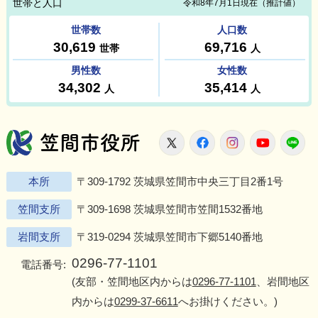
笠間市役所
X
Facebook
Instagram
Youtu
L
本所
〒309-1792 茨城県笠間市中央三丁目2番1号
笠間支所
〒309-1698 茨城県笠間市笠間1532番地
岩間支所
〒319-0294 茨城県笠間市下郷5140番地
0296-77-1101
電話番号:
(友部・笠間地区内からは
0296-77-1101
、岩間地区
内からは
0299-37-6611
へお掛けください。)