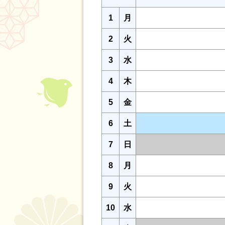
1
月
2
火
3
水
4
木
5
金
6
土
7
日
8
月
9
火
10
水