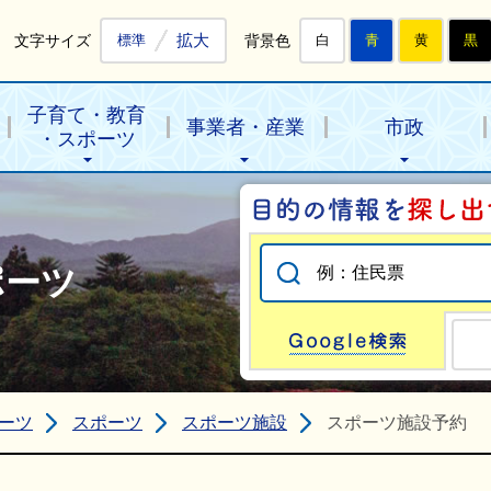
拡大
文字サイズ
背景色
標準
白
青
黄
黒
子育て・教育
事業者・産業
市政
・スポーツ
ポーツ
Go
ーツ
スポーツ
スポーツ施設
スポーツ施設予約