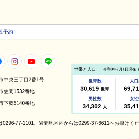
設予約
Facebook
Instagram
Youtube
LINE
笠間市中央三丁目2番1号
間市笠間1532番地
間市下郷5140番地
は
0296-77-1101
、岩間地区内からは
0299-37-6611
へお掛けくだ