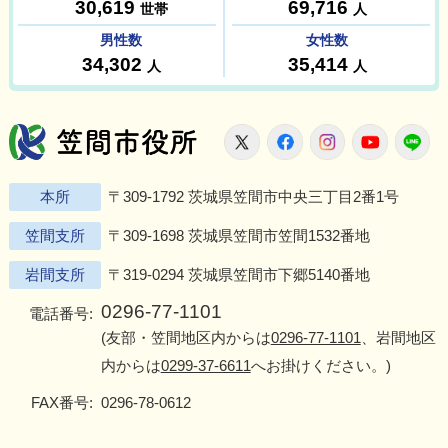
笠間市役所
X
Facebook
Instagram
Youtu
L
本所
〒309-1792 茨城県笠間市中央三丁目2番1号
笠間支所
〒309-1698 茨城県笠間市笠間1532番地
岩間支所
〒319-0294 茨城県笠間市下郷5140番地
0296-77-1101
電話番号:
(友部・笠間地区内からは
0296-77-1101
、岩間地区
内からは
0299-37-6611
へお掛けください。)
FAX番号:
0296-78-0612