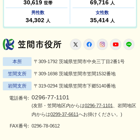
笠間市役所
X
Facebook
Instagram
Youtu
L
本所
〒309-1792 茨城県笠間市中央三丁目2番1号
笠間支所
〒309-1698 茨城県笠間市笠間1532番地
岩間支所
〒319-0294 茨城県笠間市下郷5140番地
0296-77-1101
電話番号:
(友部・笠間地区内からは
0296-77-1101
、岩間地区
内からは
0299-37-6611
へお掛けください。)
FAX番号:
0296-78-0612