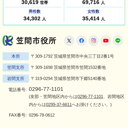
笠間市役所
X
Facebook
Instagram
Youtu
L
本所
〒309-1792 茨城県笠間市中央三丁目2番1号
笠間支所
〒309-1698 茨城県笠間市笠間1532番地
岩間支所
〒319-0294 茨城県笠間市下郷5140番地
0296-77-1101
電話番号:
(友部・笠間地区内からは
0296-77-1101
、岩間地区
内からは
0299-37-6611
へお掛けください。)
FAX番号:
0296-78-0612