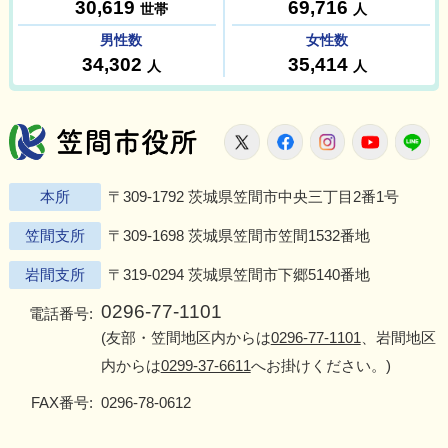
笠間市役所
X
Facebook
Instagram
Youtu
L
本所
〒309-1792 茨城県笠間市中央三丁目2番1号
笠間支所
〒309-1698 茨城県笠間市笠間1532番地
岩間支所
〒319-0294 茨城県笠間市下郷5140番地
0296-77-1101
電話番号:
(友部・笠間地区内からは
0296-77-1101
、岩間地区
内からは
0299-37-6611
へお掛けください。)
FAX番号:
0296-78-0612