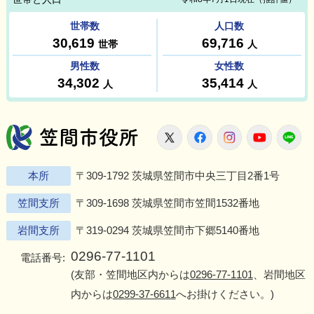
笠間市役所
X
Facebook
Instagram
Youtu
L
本所
〒309-1792 茨城県笠間市中央三丁目2番1号
笠間支所
〒309-1698 茨城県笠間市笠間1532番地
岩間支所
〒319-0294 茨城県笠間市下郷5140番地
0296-77-1101
電話番号:
(友部・笠間地区内からは
0296-77-1101
、岩間地区
内からは
0299-37-6611
へお掛けください。)