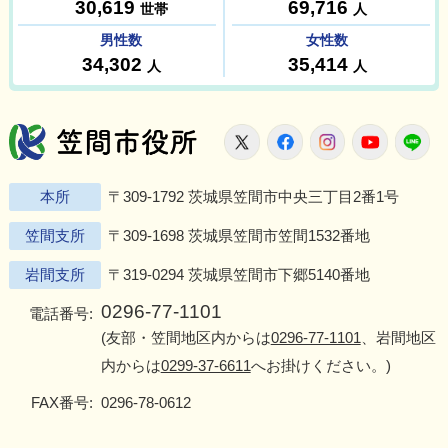
笠間市役所
X
Facebook
Instagram
Youtu
L
本所
〒309-1792 茨城県笠間市中央三丁目2番1号
笠間支所
〒309-1698 茨城県笠間市笠間1532番地
岩間支所
〒319-0294 茨城県笠間市下郷5140番地
0296-77-1101
電話番号:
(友部・笠間地区内からは
0296-77-1101
、岩間地区
内からは
0299-37-6611
へお掛けください。)
FAX番号:
0296-78-0612