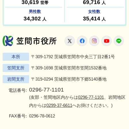
笠間市役所
X
Facebook
Instagram
Youtu
L
本所
〒309-1792 茨城県笠間市中央三丁目2番1号
笠間支所
〒309-1698 茨城県笠間市笠間1532番地
岩間支所
〒319-0294 茨城県笠間市下郷5140番地
0296-77-1101
電話番号:
(友部・笠間地区内からは
0296-77-1101
、岩間地区
内からは
0299-37-6611
へお掛けください。)
FAX番号:
0296-78-0612