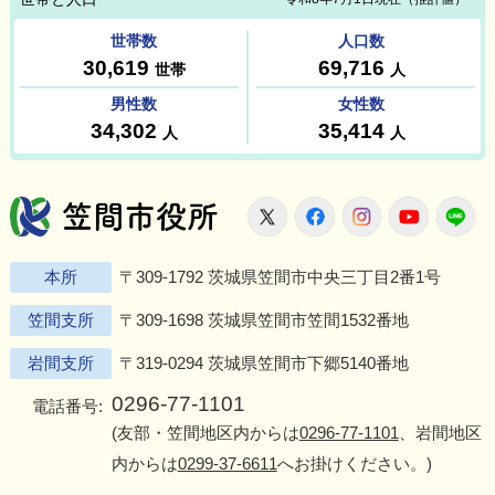
笠間市役所
X
Facebook
Instagram
Youtu
L
本所
〒309-1792 茨城県笠間市中央三丁目2番1号
笠間支所
〒309-1698 茨城県笠間市笠間1532番地
岩間支所
〒319-0294 茨城県笠間市下郷5140番地
0296-77-1101
電話番号:
(友部・笠間地区内からは
0296-77-1101
、岩間地区
内からは
0299-37-6611
へお掛けください。)