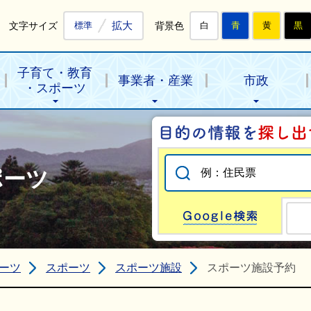
拡大
文字サイズ
背景色
標準
白
青
黄
黒
子育て・教育
事業者・産業
市政
・スポーツ
ポーツ
Go
ーツ
スポーツ
スポーツ施設
スポーツ施設予約