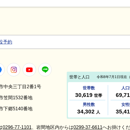
設予約
Facebook
Instagram
Youtube
LINE
笠間市中央三丁目2番1号
間市笠間1532番地
間市下郷5140番地
は
0296-77-1101
、岩間地区内からは
0299-37-6611
へお掛けくだ