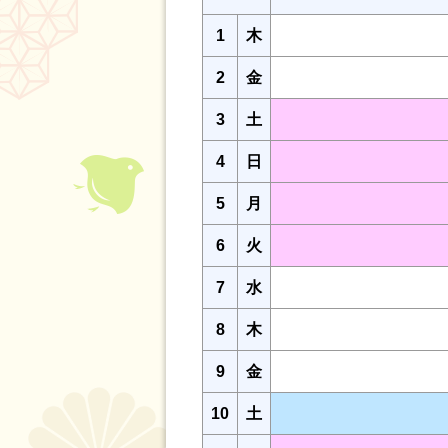
1
木
2
金
3
土
4
日
5
月
6
火
7
水
8
木
9
金
10
土