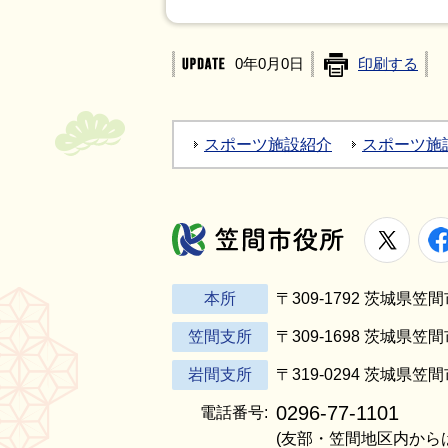
0年0月0日
印刷する
スポーツ施設紹介
スポーツ施
X
笠間市役所
本所
〒309-1792 茨城県
笠間支所
〒309-1698 茨城県笠
岩間支所
〒319-0294 茨城県笠
0296-77-1101
電話番号:
(友部・笠間地区内から