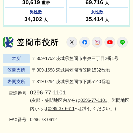
笠間市役所
X
Facebook
Instagram
Youtu
L
本所
〒309-1792 茨城県笠間市中央三丁目2番1号
笠間支所
〒309-1698 茨城県笠間市笠間1532番地
岩間支所
〒319-0294 茨城県笠間市下郷5140番地
0296-77-1101
電話番号:
(友部・笠間地区内からは
0296-77-1101
、岩間地区
内からは
0299-37-6611
へお掛けください。)
FAX番号:
0296-78-0612