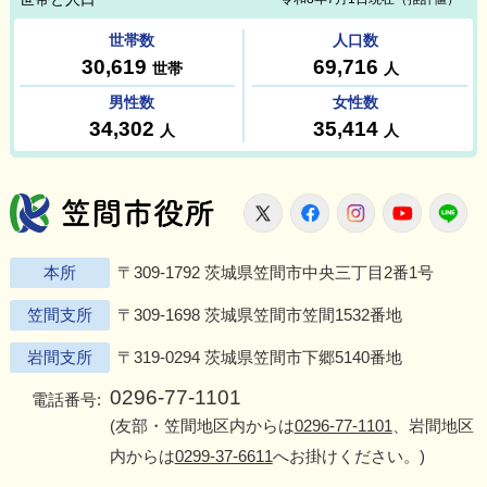
笠間市役所
X
Facebook
Instagram
Youtu
L
本所
〒309-1792 茨城県笠間市中央三丁目2番1号
笠間支所
〒309-1698 茨城県笠間市笠間1532番地
岩間支所
〒319-0294 茨城県笠間市下郷5140番地
0296-77-1101
電話番号:
(友部・笠間地区内からは
0296-77-1101
、岩間地区
内からは
0299-37-6611
へお掛けください。)