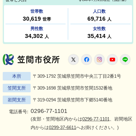
笠間市役所
X
Facebook
Instagram
Youtu
L
本所
〒309-1792 茨城県笠間市中央三丁目2番1号
笠間支所
〒309-1698 茨城県笠間市笠間1532番地
岩間支所
〒319-0294 茨城県笠間市下郷5140番地
0296-77-1101
電話番号:
(友部・笠間地区内からは
0296-77-1101
、岩間地区
内からは
0299-37-6611
へお掛けください。)