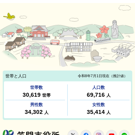
笠間市役所
X
Facebook
Instagram
Youtu
L