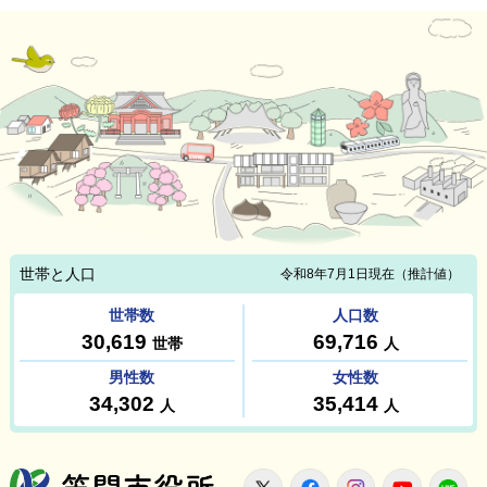
笠間市役所
X
Facebook
Instagram
Youtu
L