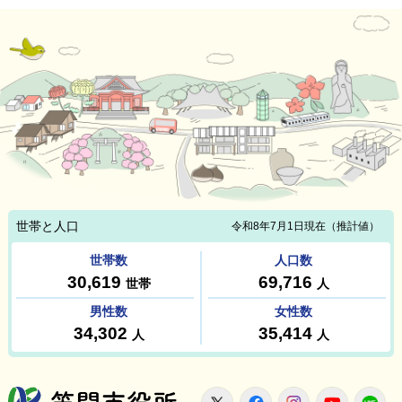
笠間市役所
X
Facebook
Instagram
Youtu
L