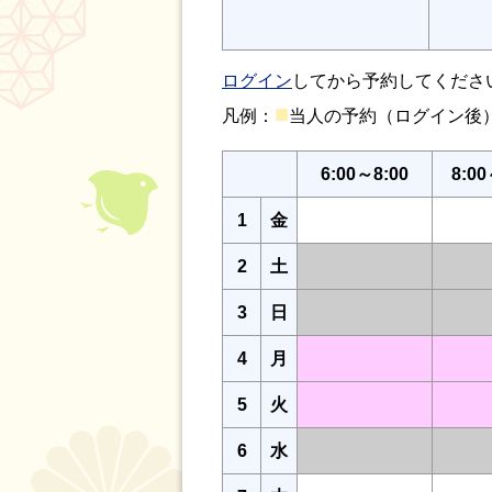
ログイン
してから予約してくださ
■
凡例：
当人の予約（ログイン
6:00～8:00
8:00
1
金
2
土
3
日
4
月
5
火
6
水