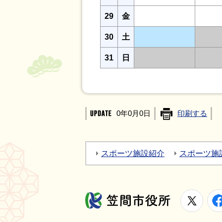
29
金
30
土
31
日
0年0月0日
印刷する
スポーツ施設紹介
スポーツ施
X
笠間市役所