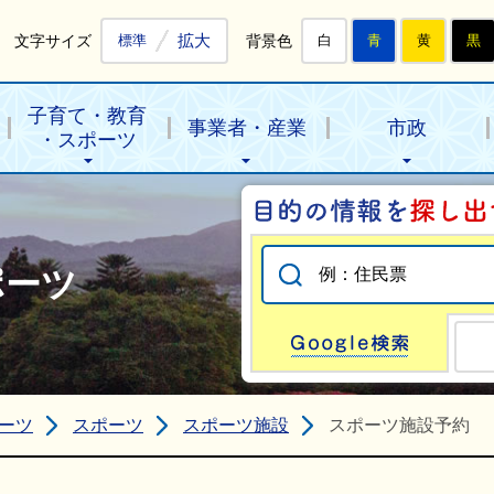
拡大
文字サイズ
背景色
標準
白
青
黄
黒
子育て・教育
事業者・産業
市政
・スポーツ
ポーツ
Go
ーツ
スポーツ
スポーツ施設
スポーツ施設予約