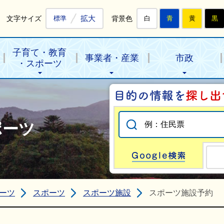
拡大
文字サイズ
背景色
標準
白
青
黄
黒
子育て・教育
事業者・産業
市政
・スポーツ
ポーツ
Go
ーツ
スポーツ
スポーツ施設
スポーツ施設予約