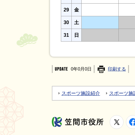
29
金
30
土
31
日
0年0月0日
印刷する
スポーツ施設紹介
スポーツ施
X
笠間市役所