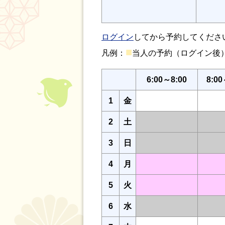
ログイン
してから予約してくださ
■
凡例：
当人の予約（ログイン
6:00～8:00
8:00
1
金
2
土
3
日
4
月
5
火
6
水