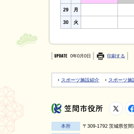
29
月
30
火
0年0月0日
印刷する
スポーツ施設紹介
スポーツ施
X
笠間市役所
本所
〒309-1792 茨城県