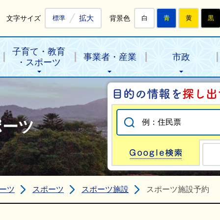
拡大
文字サイズ
背景色
標準
白
青
黄
黒
子育て・教育
事業者・産業
市政
・スポーツ
ポーツ
Go
ーツ
スポーツ
スポーツ施設
スポーツ施設予約