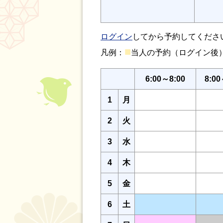
ログイン
してから予約してくださ
■
凡例：
当人の予約（ログイン
6:00～8:00
8:00
1
月
2
火
3
水
4
木
5
金
6
土