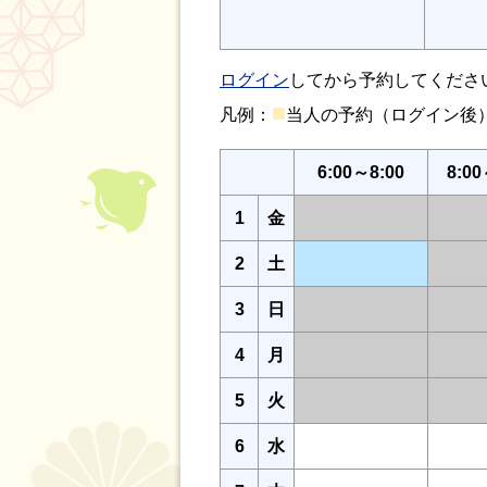
ログイン
してから予約してくださ
■
凡例：
当人の予約（ログイン
6:00～8:00
8:00
1
金
2
土
3
日
4
月
5
火
6
水