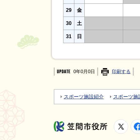
29
金
30
土
31
日
0年0月0日
印刷する
スポーツ施設紹介
スポーツ施
X
笠間市役所