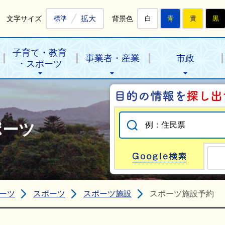
拡大
文字サイズ
背景色
標準
白
青
黄
黒
子育て・教育
事業者・産業
市政
・スポーツ
ポーツ
Go
ーツ
スポーツ
スポーツ施設
スポーツ施設予約