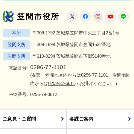
笠間市役所
X
Facebook
Instagram
Youtu
L
本所
〒309-1792 茨城県笠間市中央三丁目2番1号
笠間支所
〒309-1698 茨城県笠間市笠間1532番地
岩間支所
〒319-0294 茨城県笠間市下郷5140番地
0296-77-1101
電話番号:
(友部・笠間地区内からは
0296-77-1101
、岩間地区
内からは
0299-37-6611
へお掛けください。)
FAX番号:
0296-78-0612
ご意見・ご質問
各課ご案内