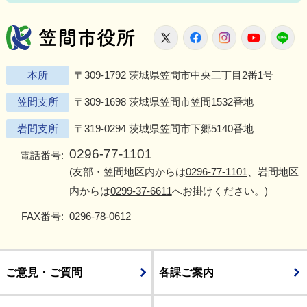
笠間市役所
X
Facebook
Instagram
Youtu
L
本所
〒309-1792 茨城県笠間市中央三丁目2番1号
笠間支所
〒309-1698 茨城県笠間市笠間1532番地
岩間支所
〒319-0294 茨城県笠間市下郷5140番地
0296-77-1101
電話番号:
(友部・笠間地区内からは
0296-77-1101
、岩間地区
内からは
0299-37-6611
へお掛けください。)
FAX番号:
0296-78-0612
ご意見・ご質問
各課ご案内