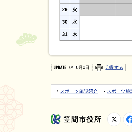
29
火
30
水
31
木
0年0月0日
印刷する
スポーツ施設紹介
スポーツ施
X
笠間市役所