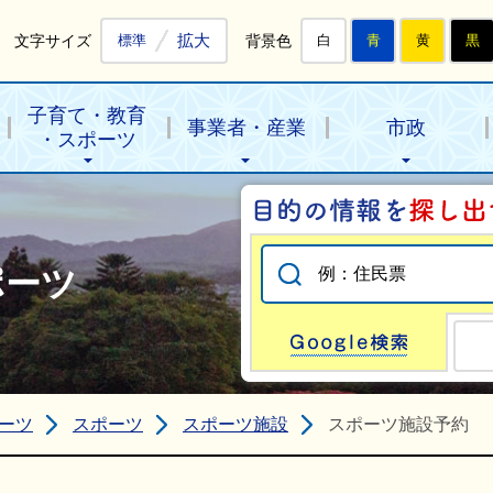
拡大
文字サイズ
背景色
標準
白
青
黄
黒
子育て・教育
事業者・産業
市政
・スポーツ
ポーツ
Go
ーツ
スポーツ
スポーツ施設
スポーツ施設予約