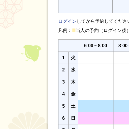
ログイン
してから予約してくださ
■
凡例：
当人の予約（ログイン
6:00～8:00
8:00
1
火
2
水
3
木
4
金
5
土
6
日